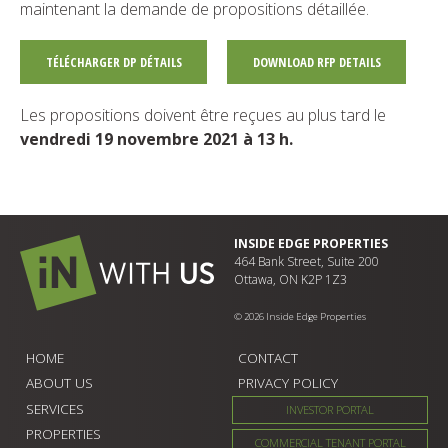
maintenant la demande de propositions détaillée.
TÉLÉCHARGER DP DÉTAILS
DOWNLOAD RFP DETAILS
Les propositions doivent être reçues au plus tard le
vendredi 19 novembre 2021 à 13 h.
INSIDE EDGE PROPERTIES
464 Bank Street, Suite 200
Ottawa, ON K2P 1Z3
© 2026 Inside Edge Properties
HOME
CONTACT
ABOUT US
PRIVACY POLICY
SERVICES
INVESTOR PORTAL
PROPERTIES
COMMERCIAL TENANT PORTAL